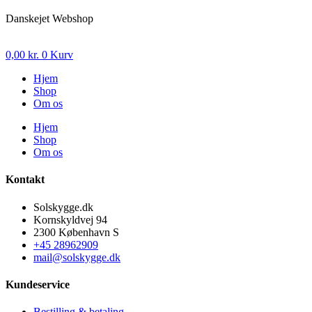
Danskejet Webshop
0,00
kr.
0
Kurv
Hjem
Shop
Om os
Hjem
Shop
Om os
Kontakt
Solskygge.dk
Kornskyldvej 94
2300 København S
+45 28962909
mail@solskygge.dk
Kundeservice
Bestilling & betaling