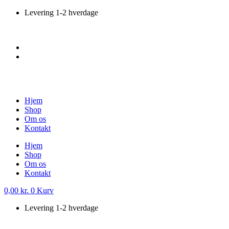
Videre
Levering 1-2 hverdage
til
indhold
Hjem
Shop
Om os
Kontakt
Hjem
Shop
Om os
Kontakt
0,00
kr.
0
Kurv
Levering 1-2 hverdage