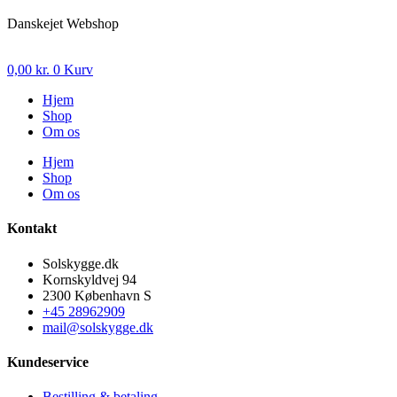
Danskejet Webshop
0,00
kr.
0
Kurv
Hjem
Shop
Om os
Hjem
Shop
Om os
Kontakt
Solskygge.dk
Kornskyldvej 94
2300 København S
+45 28962909
mail@solskygge.dk
Kundeservice
Bestilling & betaling