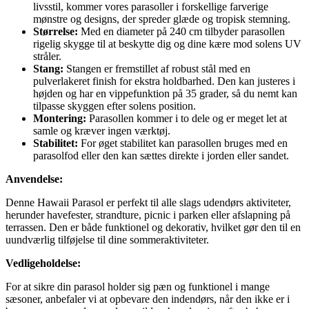
livsstil, kommer vores parasoller i forskellige farverige
mønstre og designs, der spreder glæde og tropisk stemning.
Størrelse:
Med en diameter på 240 cm tilbyder parasollen
rigelig skygge til at beskytte dig og dine kære mod solens UV
stråler.
Stang:
Stangen er fremstillet af robust stål med en
pulverlakeret finish for ekstra holdbarhed. Den kan justeres i
højden og har en vippefunktion på 35 grader, så du nemt kan
tilpasse skyggen efter solens position.
Montering:
Parasollen kommer i to dele og er meget let at
samle og kræver ingen værktøj.
Stabilitet:
For øget stabilitet kan parasollen bruges med en
parasolfod eller den kan sættes direkte i jorden eller sandet.
Anvendelse:
Denne Hawaii Parasol er perfekt til alle slags udendørs aktiviteter,
herunder havefester, strandture, picnic i parken eller afslapning på
terrassen. Den er både funktionel og dekorativ, hvilket gør den til en
uundværlig tilføjelse til dine sommeraktiviteter.
Vedligeholdelse:
For at sikre din parasol holder sig pæn og funktionel i mange
sæsoner, anbefaler vi at opbevare den indendørs, når den ikke er i