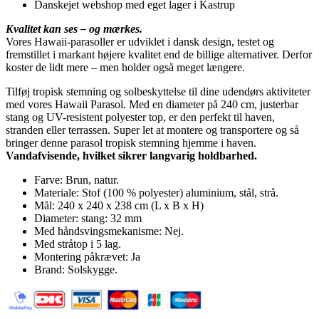
Danskejet webshop med eget lager i Kastrup
Kvalitet kan ses – og mærkes.
Vores Hawaii-parasoller er udviklet i dansk design, testet og
fremstillet i markant højere kvalitet end de billige alternativer. Derfor
koster de lidt mere – men holder også meget længere.
Tilføj tropisk stemning og solbeskyttelse til dine udendørs aktiviteter
med vores Hawaii Parasol. Med en diameter på 240 cm, justerbar
stang og UV-resistent polyester top, er den perfekt til haven,
stranden eller terrassen. Super let at montere og transportere og så
bringer denne parasol tropisk stemning hjemme i haven.
V
andafvisende, hvilket sikrer langvarig holdbarhed.
Farve: Brun, natur.
Materiale: Stof (100 % polyester) aluminium, stål, strå.
Mål: 240 x 240 x 238 cm (L x B x H)
Diameter: stang: 32 mm
Med håndsvingsmekanisme: Nej.
Med stråtop i 5 lag.
Montering påkrævet: Ja
Brand: Solskygge.