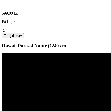
599,00
kr.
På lager
Hawaii
Parasol
Tilføj til kurv
Natur
Ø240
Hawaii Parasol Natur Ø240 cm
cm
antal