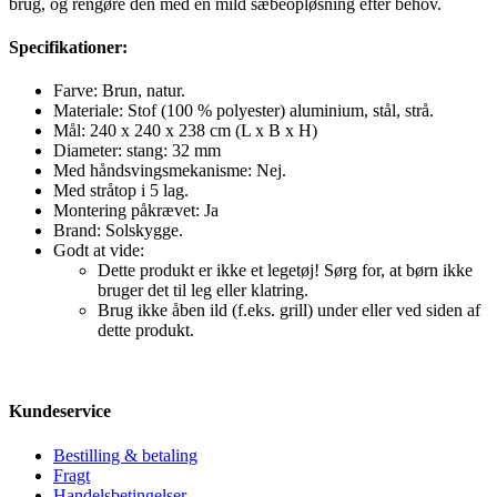
brug, og rengøre den med en mild sæbeopløsning efter behov.
Specifikationer:
Farve: Brun, natur.
Materiale: Stof (100 % polyester) aluminium, stål, strå.
Mål: 240 x 240 x 238 cm (L x B x H)
Diameter: stang: 32 mm
Med håndsvingsmekanisme: Nej.
Med stråtop i 5 lag.
Montering påkrævet: Ja
Brand: Solskygge.
Godt at vide:
Dette produkt er ikke et legetøj! Sørg for, at børn ikke
bruger det til leg eller klatring.
Brug ikke åben ild (f.eks. grill) under eller ved siden af
dette produkt.
Kundeservice
Bestilling & betaling
Fragt
Handelsbetingelser