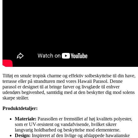
Tilføj en smule tropisk charme og effektiv solbeskyttelse til din have,
terrasse eller på strandturen med vores Hawaii Parasol. Denne
parasol er designet til at bringe farver og livsglæde til enhver
udendørs begivenhed, samtidig med at den beskytter dig mod solens
skarpe stråler.
Produktdetaljer:
Materiale:
Parasollen er fremstillet af høj kvalitets polyester,
som er UV-resistent og vandafvisende, hvilket sikrer
langvarig holdbarhed og beskyttelse mod elementerne.
Design:
Inspireret af den livlige og afslappede hawaiianske