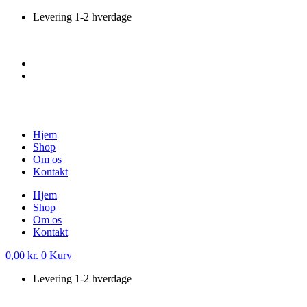
Videre
Levering 1-2 hverdage
til
indhold
Hjem
Shop
Om os
Kontakt
Hjem
Shop
Om os
Kontakt
0,00
kr.
0
Kurv
Levering 1-2 hverdage