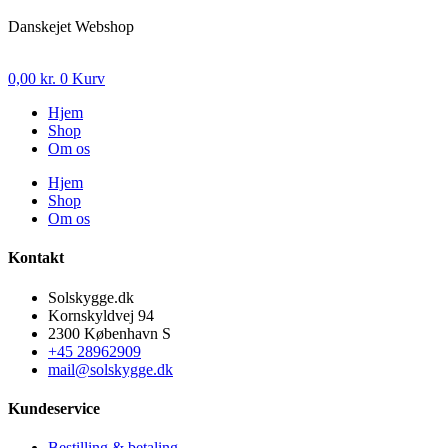
Danskejet Webshop
0,00
kr.
0
Kurv
Hjem
Shop
Om os
Hjem
Shop
Om os
Kontakt
Solskygge.dk
Kornskyldvej 94
2300 København S
+45 28962909
mail@solskygge.dk
Kundeservice
Bestilling & betaling