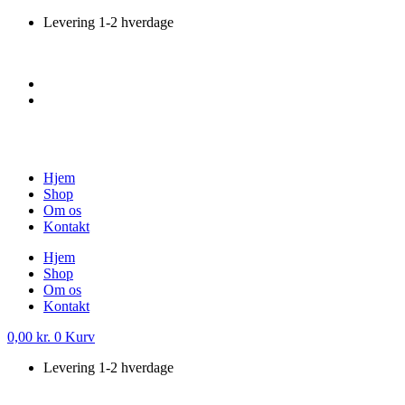
Videre
Levering 1-2 hverdage
til
indhold
Hjem
Shop
Om os
Kontakt
Hjem
Shop
Om os
Kontakt
0,00
kr.
0
Kurv
Levering 1-2 hverdage